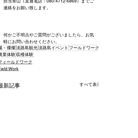
担当青山（直通電話：080-4712-6869）までご
連絡をお願い致します。
何かご不明点やご質問がございましたら、お気
軽にお問い合わせください。
陽・燦燦
淡路島観光
淡路島イベント
フールドワーク
農業体験
収穫体験
フィールドワーク
ield Work
すべて表示
最新記事