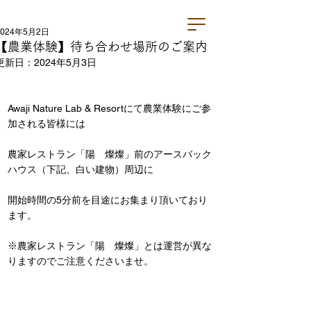
2024年5月2日
【農業体験】待ち合わせ場所のご案内
更新日：
2024年5月3日
Awaji Nature Lab & Resortにて農業体験にご参
加される皆様には
農家レストラン「陽　燦燦」前のアースバック
ハウス（下記、白い建物）周辺に
開始時間の5分前を目途にお集まり頂いており
ます。
※農家レストラン「陽　燦燦」とは運営が異な
りますのでご注意くださいませ。