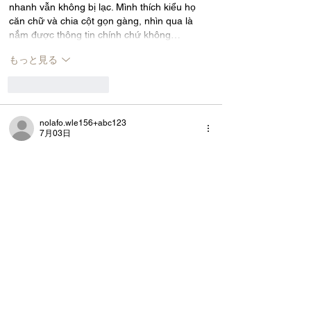
nhanh vẫn không bị lạc. Mình thích kiểu họ 
căn chữ và chia cột gọn gàng, nhìn qua là 
nắm được thông tin chính chứ không…
もっと見る
いいね！
返信
nolafo.wle156+abc123
7月03日
rr88ca com
 bữa lướt thấy người ta bàn tán 
nên mình bấm vô coi thử cho biết, kiểu xem 
giao diện với cách họ trình bày thôi. Vừa vào 
là thấy trang chủ chia mảng khá rõ, tiêu đề to 
nên kéo xuống không bị lạc, nhìn trên điện 
thoại cũng dễ đọc. Mình để ý họ có đoạn giới 
thiệu kiểu nhấn mạnh chuyện uy tín hợp pháp 
và mấy thông tin giấy phép ngay trên trang 
chủ, đọc…
もっと見る