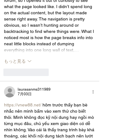
forum, so I opened it out of curiosity to see 
what the page looked like. I didn’t spend long 
on the actual content, but the layout made 
sense right away. The navigation is pretty 
obvious, so I wasn’t hunting around or 
backtracking to find where things were. What I 
noticed most is how the page breaks info into 
neat little blocks instead of dumping 
everything into one long wall of text,…
もっと見る
いいね！
返信
laurasanms311989
7月03日
https://vnew88.net/
 hôm trước thấy bạn bè 
nhắc nên mình bấm vào xem thử cho biết 
thôi. Mình không đọc kỹ nội dung hay ngồi mò 
từng mục đâu, chủ yếu xem giao diện có dễ 
nhìn không. Vào cái là thấy trang trình bày khá 
thoáng, các khối nội dung tách bạch nên lướt 