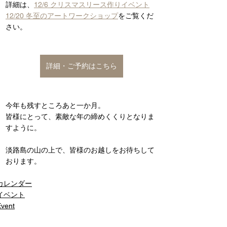
詳細は、
12/6 クリスマスリース作りイベント
12/20 冬至のアートワークショップ
をご覧くだ
さい。
詳細・ご予約はこちら
今年も残すところあと一か月。
皆様にとって、素敵な年の締めくくりとなりま
すように。
淡路島の山の上で、皆様のお越しをお待ちして
おります。
カレンダー
イベント
Event