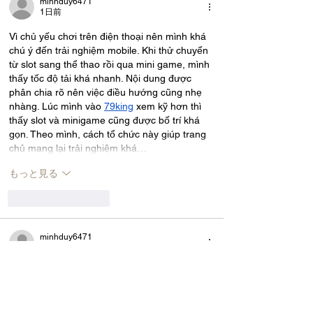
minhduy6471
1日前
Vì chủ yếu chơi trên điện thoại nên mình khá 
chú ý đến trải nghiệm mobile. Khi thử chuyển 
từ slot sang thể thao rồi qua mini game, mình 
thấy tốc độ tải khá nhanh. Nội dung được 
phân chia rõ nên việc điều hướng cũng nhẹ 
nhàng. Lúc mình vào 
79king
 xem kỹ hơn thì 
thấy slot và minigame cũng được bố trí khá 
gọn. Theo mình, cách tổ chức này giúp trang 
chủ mang lại trải nghiệm khá…
もっと見る
いいね！
返信
minhduy6471
1日前
Mình thường đánh giá một nền tảng qua trải 
nghiệm tổng thể chứ không chỉ một trò cụ thể. 
Khi chuyển qua lại giữa slot, esport và game 