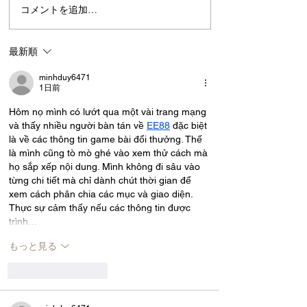
コメントを追加…
12/20 冬至のアートワーク
ショップ
最新順
minhduy6471
1日前
Hôm nọ mình có lướt qua một vài trang mạng 
và thấy nhiều người bàn tán về 
EE88
 đặc biệt 
là về các thông tin game bài đổi thưởng. Thế 
là mình cũng tò mò ghé vào xem thử cách mà 
họ sắp xếp nội dung. Mình không đi sâu vào 
từng chi tiết mà chỉ dành chút thời gian để 
xem cách phân chia các mục và giao diện. 
Thực sự cảm thấy nếu các thông tin được 
trình…
もっと見る
いいね！
返信