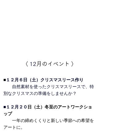
〈 
12
月のイベント 〉
■
１２月６日（土）クリスマスリース作り
　　自然素材を使ったクリスマスリースで、特
別なクリスマスの準備をしませんか？
■
１２月２０
日（土）冬至のアートワークショ
ップ
　　一年の締めくくりと新しい季節への希望を
アートに。