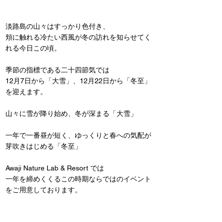
淡路島の山々はすっかり色付き、
頬に触れる冷たい西風が冬の訪れを知らせてく
れる今日この頃。
季節の指標である二十四節気では
12月7日から「大雪」、12月22日から「冬至」
を迎えます。
山々に雪が降り始め、冬が深まる「大雪」
一年で一番昼が短く、ゆっくりと春への気配が
芽吹きはじめる「冬至」
Awaji Nature Lab & Resort では
一年を締めくくるこの時期ならではのイベント
をご用意しております。