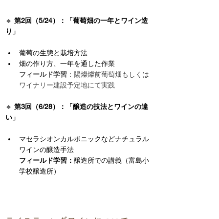
🔹 
第2回（5/24）：「葡萄畑の一年とワイン造
り」
葡萄の生態と栽培方法
畑の作り方、一年を通した作業
フィールド学習
：陽燦燦前葡萄畑もしくは
ワイナリー建設予定地にて実践
🔹 
第3回（6/28）：「醸造の技法とワインの違
い」
マセラシオンカルボニックなどナチュラル
ワインの醸造手法
フィールド学習：
醸造所での講義（富島小
学校醸造所）