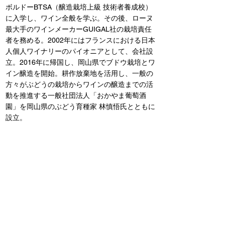
ボルドーBTSA（醸造栽培上級 技術者養成校）
に入学し、ワイン全般を学ぶ。その後、ローヌ
最大手のワインメーカーGUIGAL社の栽培責任
者を務める。2002年にはフランスにおける日本
人個人ワイナリーのパイオニアとして、会社設
立。2016年に帰国し、岡山県でブドウ栽培とワ
イン醸造を開始。耕作放棄地を活用し、一般の
方々がぶどうの栽培からワインの醸造までの活
動を推進する一般社団法人「おかやま葡萄酒
園」を岡山県のぶどう育種家 林慎悟氏とともに
設立。