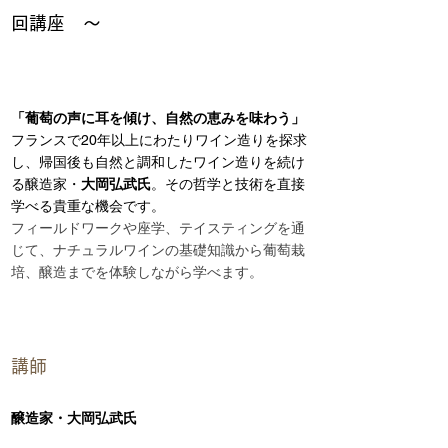
回講座　〜
「葡萄の声に耳を傾け、自然の恵みを味わう」
フランスで20年以上にわたりワイン造りを探求
し、帰国後も自然と調和したワイン造りを続け
る醸造家・
大岡弘武氏
。その哲学と技術を直接
学べる貴重な機会です。
フィールドワークや座学、テイスティングを通
じて、ナチュラルワインの基礎知識から葡萄栽
培、醸造までを体験しながら学べます。
講師
醸造家・大岡弘武氏