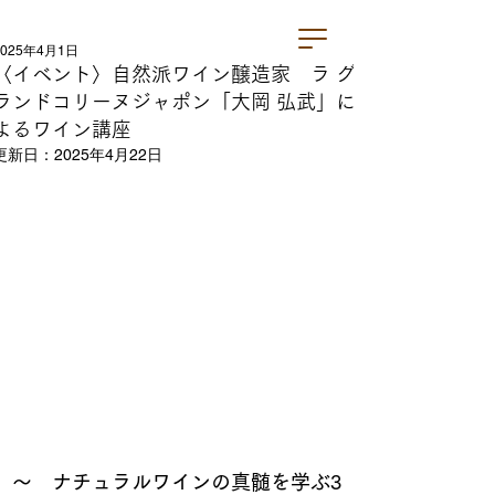
2025年4月1日
〈イベント〉自然派ワイン醸造家 ラ グ
ランドコリーヌジャポン「大岡 弘武」に
よるワイン講座
更新日：
2025年4月22日
〜　ナチュラルワインの真髄を学ぶ3