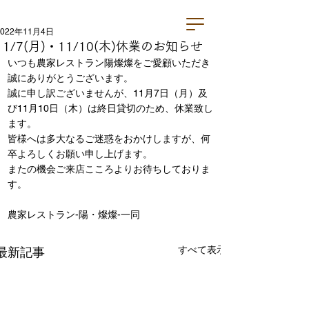
2022年11月4日
11/7(月)・11/10(木)休業のお知らせ
いつも農家レストラン陽燦燦をご愛顧いただき
誠にありがとうございます。
誠に申し訳ございませんが、11月7日（月）及
び11月10日（木）は終日貸切のため、休業致し
ます。
皆様へは多大なるご迷惑をおかけしますが、何
卒よろしくお願い申し上げます。
またの機会ご来店こころよりお待ちしておりま
す。
農家レストラン-陽・燦燦-一同
すべて表示
最新記事