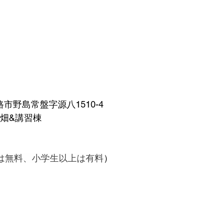
路市野島常盤字源八1510-4
rt内　畑&講習棟
は無料、小学生以上は有料
）