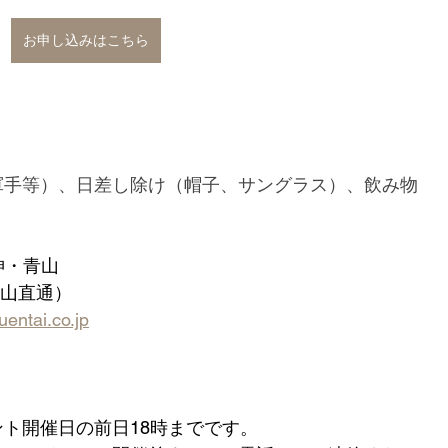
お申し込みはこちら
軍手等）、日差し除け（帽子、サングラス）、飲み物
 　神・青山
（青山直通）
ntai.co.jp
ト開催日の前日18時までです。