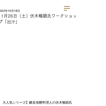
2022年10月18日
11月26日（土）伏木暢顕氏ワークショッ
プ「出汁」
大人気シリーズ】醸造発酵料理人の伏木暢顕氏