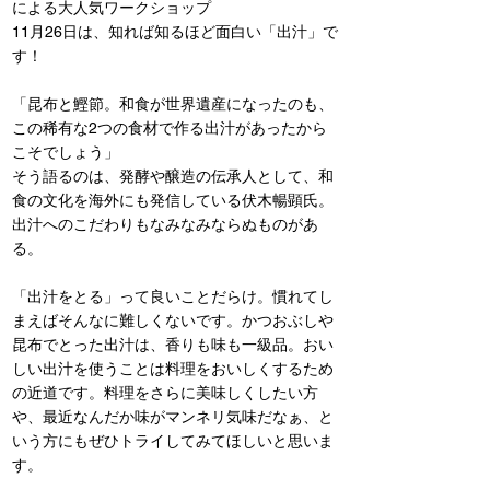
による大人気ワークショップ
11月26日は、知れば知るほど面白い「出汁」で
す！
「昆布と鰹節。和食が世界遺産になったのも、
この稀有な2つの食材で作る出汁があったから
こそでしょう」
そう語るのは、発酵や醸造の伝承人として、和
食の文化を海外にも発信している伏木暢顕氏。
出汁へのこだわりもなみなみならぬものがあ
る。
「出汁をとる」って良いことだらけ。慣れてし
まえばそんなに難しくないです。かつおぶしや
昆布でとった出汁は、香りも味も一級品。おい
しい出汁を使うことは料理をおいしくするため
の近道です。料理をさらに美味しくしたい方
や、最近なんだか味がマンネリ気味だなぁ、と
いう方にもぜひトライしてみてほしいと思いま
す。