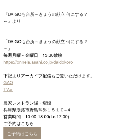
『DAIGOも台所～きょうの献立 何にする？
～』より
「DAIGOも台所
～きょうの献立 何にする？
～
」
毎週月曜～金曜日　13:30放映
https://onnela.asahi.co.jp/daidokoro
下記よりアーカイブ配信もご覧いただけます。
GAO
TVer
農家レストラン陽・燦燦
兵庫県淡路市野島常盤１５１０−４
営業時間：10:00-18:00(Lo.17:00)
ご予約はこちら
ご予約はこちら