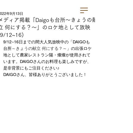
2022年9月13日
メディア掲載「Daigoも台所～きょうの献
立 何にする？～」のロケ地として放映
(9/12~16)
9/12~16日までの間大人気放映中の「DAIGOも
台所
～きょうの献立 何にする？～
」の出張ロケ
地として農家レストラン陽・燦燦が使用されて
います。DAIGOさんのお料理も楽しみですが、
是非背景にもご注目ください♪
DAIGOさん、皆様ありがとうございました！