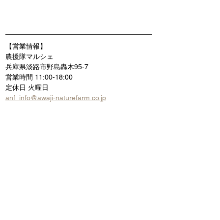
【営業情報】
農援隊マルシェ
兵庫県淡路市野島轟木95-7
営業時間 11:00-18:00
定休日 火曜日
anf_info@awaji-naturefarm.co.jp
マルシェ
すべて表示
最新記事