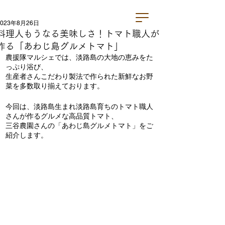
2023年8月26日
料理人もうなる美味しさ！トマト職人が
作る「あわじ島グルメトマト」
農援隊マルシェでは、淡路島の大地の恵みをた
っぷり浴び、
生産者さんこだわり製法で作られた新鮮なお野
菜を多数取り揃えております。
今回は、淡路島生まれ淡路島育ちのトマト職人
さんが作るグルメな高品質トマト、
三谷農園さんの「あわじ島グルメトマト」をご
紹介します。